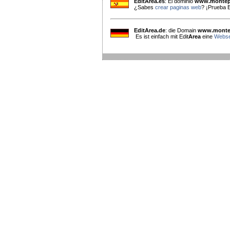
EditArea.es
: El dominio
www.montepi
¿Sabes
crear paginas web
? ¡Prueba E
EditArea.de
: die Domain
www.montep
Es ist einfach mit Edit
Area
eine
Websei