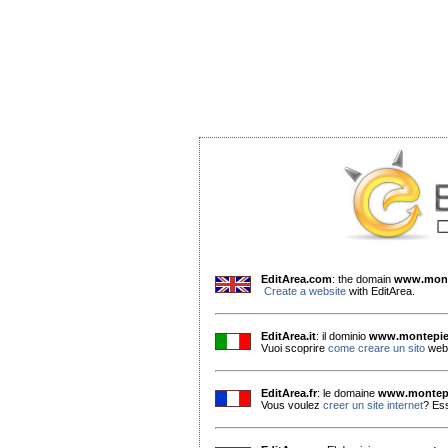
EditArea.com
: the domain
www.mont
Create a website
with EditArea.
EditArea.it
: il dominio
www.montepiel
Vuoi scoprire
come creare un sito
web 
EditArea.fr
: le domaine
www.montepi
Vous voulez
creer un site internet
? Es